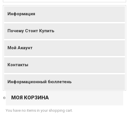
Информация
Почему Стоит Купить
Мой Акаунт
Контакты
Информационный бюллетень
МОЯ КОРЗИНА
©
2026 Magento Онлайн Магазин. Все права защищены.
You have no items in your shopping cart.