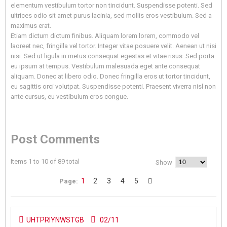
elementum vestibulum tortor non tincidunt. Suspendisse potenti. Sed
ultrices odio sit amet purus lacinia, sed mollis eros vestibulum. Sed a
maximus erat.
Etiam dictum dictum finibus. Aliquam lorem lorem, commodo vel
laoreet nec, fringilla vel tortor. Integer vitae posuere velit. Aenean ut nisi
nisi. Sed ut ligula in metus consequat egestas et vitae risus. Sed porta
eu ipsum at tempus. Vestibulum malesuada eget ante consequat
aliquam. Donec at libero odio. Donec fringilla eros ut tortor tincidunt,
eu sagittis orci volutpat. Suspendisse potenti. Praesent viverra nisl non
ante cursus, eu vestibulum eros congue.
Post Comments
Items 1 to 10 of 89 total
Show
1
2
3
4
5
Page:
UHTPRIYNWSTGB
02/11