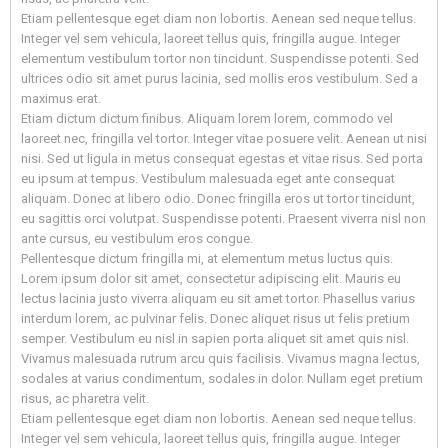
Etiam pellentesque eget diam non lobortis. Aenean sed neque tellus.
Integer vel sem vehicula, laoreet tellus quis, fringilla augue. Integer
elementum vestibulum tortor non tincidunt. Suspendisse potenti. Sed
ultrices odio sit amet purus lacinia, sed mollis eros vestibulum. Sed a
maximus erat.
Etiam dictum dictum finibus. Aliquam lorem lorem, commodo vel
laoreet nec, fringilla vel tortor. Integer vitae posuere velit. Aenean ut nisi
nisi. Sed ut ligula in metus consequat egestas et vitae risus. Sed porta
eu ipsum at tempus. Vestibulum malesuada eget ante consequat
aliquam. Donec at libero odio. Donec fringilla eros ut tortor tincidunt,
eu sagittis orci volutpat. Suspendisse potenti. Praesent viverra nisl non
ante cursus, eu vestibulum eros congue.
Pellentesque dictum fringilla mi, at elementum metus luctus quis.
Lorem ipsum dolor sit amet, consectetur adipiscing elit. Mauris eu
lectus lacinia justo viverra aliquam eu sit amet tortor. Phasellus varius
interdum lorem, ac pulvinar felis. Donec aliquet risus ut felis pretium
semper. Vestibulum eu nisl in sapien porta aliquet sit amet quis nisl.
Vivamus malesuada rutrum arcu quis facilisis. Vivamus magna lectus,
sodales at varius condimentum, sodales in dolor. Nullam eget pretium
risus, ac pharetra velit.
Etiam pellentesque eget diam non lobortis. Aenean sed neque tellus.
Integer vel sem vehicula, laoreet tellus quis, fringilla augue. Integer