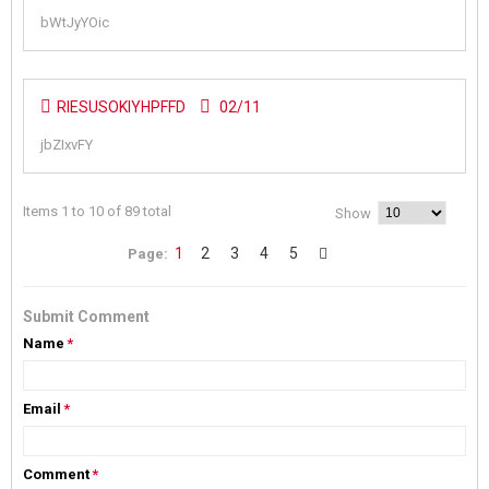
bWtJyYOic
RIESUSOKIYHPFFD
02/11
jbZIxvFY
Items 1 to 10 of 89 total
Show
1
2
3
4
5
Page:
Submit Comment
Name
*
Email
*
Comment
*