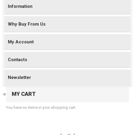
Information
Why Buy From Us
My Account
Contacts
Newsletter
MY CART
©
2026 Magento Demo Store. All Rights Reserved.
You have no items in your shopping cart.