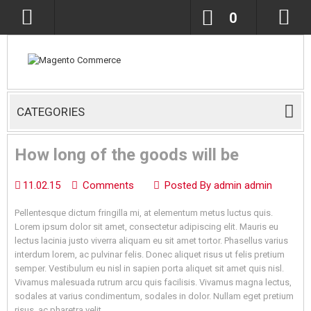
0
CATEGORIES
How long of the goods will be
11.02.15
Comments
Posted By admin admin
Pellentesque dictum fringilla mi, at elementum metus luctus quis.
Lorem ipsum dolor sit amet, consectetur adipiscing elit. Mauris eu
lectus lacinia justo viverra aliquam eu sit amet tortor. Phasellus varius
interdum lorem, ac pulvinar felis. Donec aliquet risus ut felis pretium
semper. Vestibulum eu nisl in sapien porta aliquet sit amet quis nisl.
Vivamus malesuada rutrum arcu quis facilisis. Vivamus magna lectus,
sodales at varius condimentum, sodales in dolor. Nullam eget pretium
risus, ac pharetra velit.