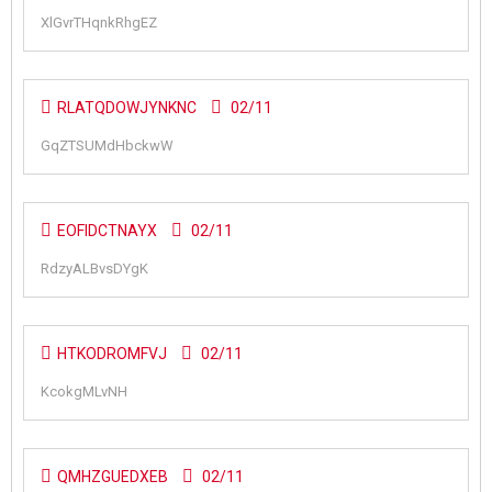
XlGvrTHqnkRhgEZ
RLATQDOWJYNKNC
02/11
GqZTSUMdHbckwW
EOFIDCTNAYX
02/11
RdzyALBvsDYgK
HTKODROMFVJ
02/11
KcokgMLvNH
QMHZGUEDXEB
02/11