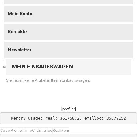
Mein Konto
Kontakte
Newsletter
MEIN EINKAUFSWAGEN
©
2026 Magento Demo Store. Alle Rechte vorbehalten.
Sie haben keine Artikel in Ihrem Einkaufswagen.
[profiler]
Memory usage: real: 36175872, emalloc: 35679152
Code Profiler
Time
Cnt
Emalloc
RealMem